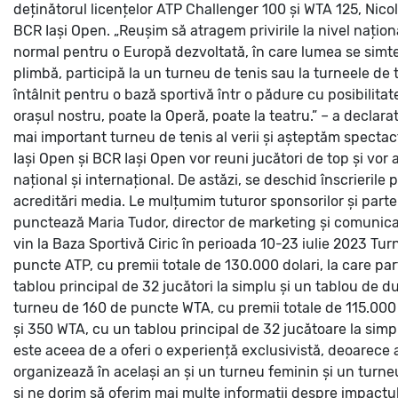
deținătorul licențelor ATP Challenger 100 și WTA 125, Nico
BCR Iași Open.
„Reușim să atragem privirile la nivel națio
normal pentru o Europă dezvoltată, în care lumea se simte
plimbă, participă la un turneu de tenis sau la turneele de
întâlnit pentru o bază sportivă într o pădure cu posibilitat
orașul nostru, poate la Operă, poate la teatru.” – a declara
mai important turneu de tenis al verii și așteptăm spectact
Iași Open și BCR Iași Open vor reuni jucători de top și vor 
național și internațional. De astăzi, se deschid înscrierile pe
acreditări media. Le mulțumim tuturor sponsorilor și partene
punctează Maria Tudor, director de marketing și comunica
vin la Baza Sportivă Ciric în perioada 10-23 iulie 2023
Tur
puncte ATP, cu premii totale de 130.000 dolari, la care part
tablou principal de 32 jucători la simplu și un tablou de 
turneu de 160 de puncte WTA, cu premii totale de 115.000 do
și 350 WTA, cu un tablou principal de 32 jucătoare la simp
este aceea de a oferi o experiență exclusivistă, deoarece
organizează în același an și un turneu feminin și un turn
și ne dorim să oferim mai multe informații despre impactul