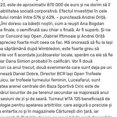
023, este de aproximativ 870 000 de euro și ne dorim să îl
litatea socială corporativă. Efectul investiției în cele
atului român între 57% și 62%. – punctează Andrei Oriță,
„Îmi doresc ca băieții noștri, cum a reușit Ana Bogdan
finale, o semifinală sau chiar o finală. Ar fi superb. Și ne
tor Concord Iași Open
„Gabriel Iftimoaie și Andrei Oriță
apreciez foarte mult ceea ce fac. Mă onorează să fiu la Iași
rima săptămână după Wimbledon, este foarte greu să
 vor fi acordate jucătoarelor locale, sperăm ca ele să fie
ar Oana Simion probabil în calificări. Vor fi două
tori ca anul trecut, două evenimente care sunt deja pe un
nționează Daniel Dobre, Director BCR Iași Open
Trofeele
icu, iar trofeele turneului feminin, Luceafarul, sunt
tea arenei centrale din Baza Sportivă Ciric este de
umărul locurilor de pe terenul secundar se majorează anul
n sesiuni de zi și de seară. Turneul WTA 125 beneficiază de
logie pentru apelarea arbitriilor, care asigură o precizie și
 entertix.ro și în magazinele Cărturești din țară, iar