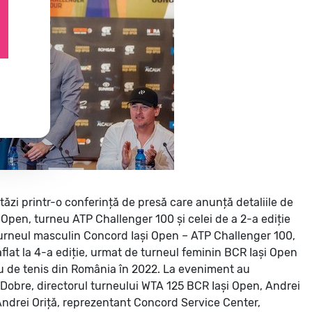
tăzi printr-o conferință de presă care anunță detaliile de
 Open, turneu ATP Challenger 100 și celei de a 2-a ediție
turneul masculin Concord Iași Open – ATP Challenger 100,
flat la 4-a ediție, urmat de turneul feminin BCR Iași Open
eu de tenis din România în 2022.
La eveniment au
el Dobre, directorul turneului WTA 125 BCR Iași Open, Andrei
Andrei Oriță, reprezentant Concord Service Center,