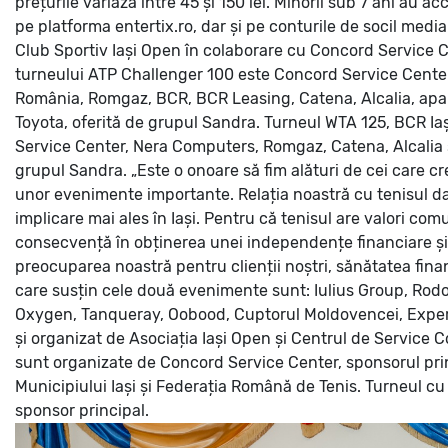
prețurile variază între 45 și 150 lei. Minorii sub 7 ani au ac
pe platforma entertix.ro, dar și pe conturile de socil media
Club Sportiv Iași Open în colaborare cu Concord Service Ce
turneului ATP Challenger 100 este Concord Service Center
România, Romgaz, BCR, BCR Leasing, Catena, Alcalia, apa of
Toyota, oferită de grupul Sandra.
Turneul WTA 125, BCR Iaș
Service Center, Nera Computers, Romgaz, Catena, Alcalia și 
grupul Sandra.
„Este o onoare să fim alături de cei care cr
unor evenimente importante. Relația noastră cu tenisul da
implicare mai ales în Iași. Pentru că tenisul are valori c
consecvență în obținerea unei independențe financiare și 
preocuparea noastră pentru clienții noștri, sănătatea fina
care susțin cele două evenimente sunt: Iulius Group, Rod
Oxygen, Tanqueray, Oobood, Cuptorul Moldovencei, Exper
și organizat de Asociația Iași Open și Centrul de Service C
sunt organizate de Concord Service Center, sponsorul princ
Municipiului Iași și Federația Română de Tenis. Turneul cu
sponsor principal.