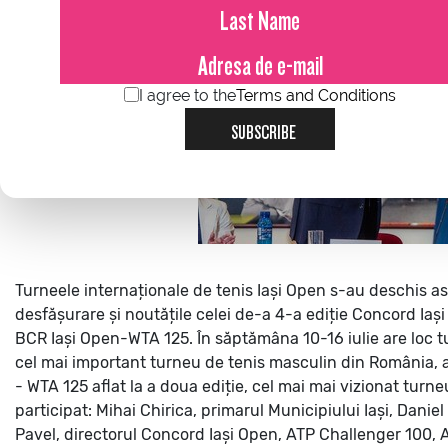
I agree to the
Terms and Conditions
SUBSCRIBE
Turneele internaționale de tenis Iași Open s-au deschis as
desfășurare și noutățile celei de-a 4-a ediție Concord Iași
BCR Iași Open-WTA 125.
În săptămâna 10-16 iulie are loc 
cel mai important turneu de tenis masculin din România, a
- WTA 125 aflat la a doua ediție, cel mai mai vizionat turn
participat: Mihai Chirica, primarul Municipiului Iași, Dani
Pavel, directorul Concord Iași Open, ATP Challenger 100, 