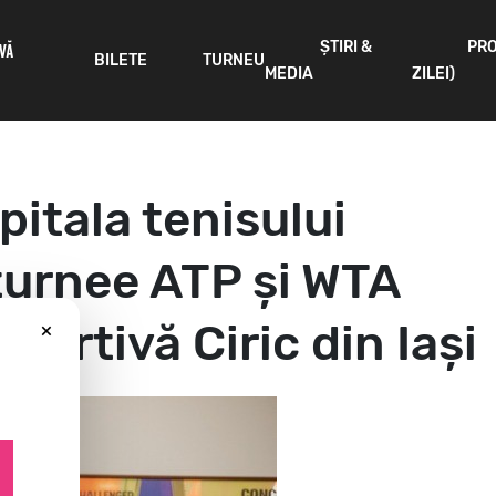
ȘTIRI &
PR
IVĂ
BILETE
TURNEU
MEDIA
ZILEI)
apitala tenisului
turnee ATP și WTA
×
portivă Ciric din Iași