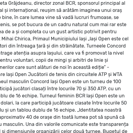
leta Grăjdeanu, director zonal BCR, sponsorul principal al
nal și internațional, reușim să arătăm imaginea unui oraș
 bine, în care lumea vine să vadă lucruri frumoase, se
 tenis, se pot bucura de un cadru natural cum mai rar este
ea de a și completa cu un gust artistic potrivit pentru
t Mihai Chirica, Primaul Municipiului Iași
„Iași Open este cel
ori din întreaga țară și din străinătate. Turneele Concord
atrage atenția asupra Iașului, care va fi promovat la nivel
ntru voluntari, copii de mingi și arbitri de linie și
rilor care sunt alături de noi în această ediție” -
re Iași Open
Jucătorii de tenis din circuitele ATP și WTA
neul masculin Concord Iași Open este un turneu de 100
icipă jucători clasați între locurile 70 și 350 ATP, cu un
dublu de 16 echipe. Turneul feminin BCR Iași Open este un
lari, la care participă jucătoare clasate între locurile 50
lu și un tablou dublu de 16 echipe.
„Identitatea noastră
 aproximativ 40 de orașe din toată lumea pot să spună că
eu masculin. Una din valorile comunicate este transparența
 și dimensiunile organizării celor două turnee. Bugetul de