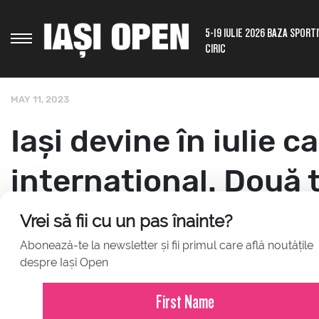
5-19 IULIE 2026 BAZA SPORT
CIRIC
MAY 11, 2023
Iași devine în iulie c
internațional. Două 
vor avea loc la Baza S
Vrei să fii cu un pas înainte?
Abonează-te la newsletter și fii primul care află noutățile
despre Iași Open