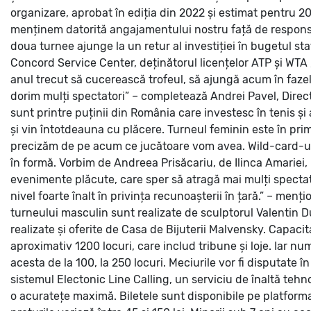
organizare, aprobat în ediția din 2022 și estimat pentru 2
menținem datorită angajamentului nostru față de responsabi
doua turnee ajunge la un retur al investiției în bugetul st
Concord Service Center, deținătorul licențelor ATP și WTA
anul trecut să cucerească trofeul, să ajungă acum în fazele 
dorim mulți spectatori” – completează Andrei Pavel, Direc
sunt printre puținii din România care investesc în tenis și 
și vin întotdeauna cu plăcere. Turneul feminin este în p
precizăm de pe acum ce jucătoare vom avea. Wild-card-urile
în formă. Vorbim de Andreea Prisăcariu, de Ilinca Amariei, i
evenimente plăcute, care sper să atragă mai mulți specta
nivel foarte înalt în privința recunoașterii în țară.” – me
turneului masculin sunt realizate de sculptorul Valentin Du
realizate și oferite de Casa de Bijuterii Malvensky.
Capacita
aproximativ 1200 locuri, care includ tribune și loje. Iar n
acesta de la 100, la 250 locuri.
Meciurile vor fi disputate î
sistemul Electonic Line Calling, un serviciu de înaltă tehno
o acuratețe maximă.
Biletele sunt disponibile pe platforma