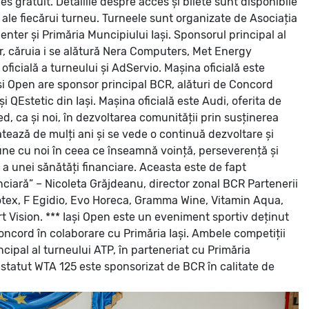
ces gratuit. Detaliile despre acces și bilete sunt disponibile
 ale fiecărui turneu.
Turneele sunt organizate de Asociația
nter și Primăria Muncipiului Iași.
Sponsorul principal al
, căruia i se alătură Nera Computers, Met Energy
icială a turneului și AdServio. Mașina oficială este
i Open are sponsor principal BCR, alături de Concord
QEstetic din Iași. Mașina oficială este Audi, oferita de
ed, ca și noi, în dezvoltarea comunității prin susținerea
tează de mulți ani și se vede o continuă dezvoltare și
omune cu noi în ceea ce înseamnă voință, perseverență și
a unei sănătăți financiare. Aceasta este de fapt
nciară” – Nicoleta Grăjdeanu, director zonal BCR
Partenerii
otex, F Egidio, Evo Horeca, Gramma Wine, Vitamin Aqua,
t Vision.
***
Iași Open este un eveniment sportiv deținut
oncord în colaborare cu Primăria Iași.
Ambele competiții
ipal al turneului ATP, în parteneriat cu Primăria
 statut WTA 125 este sponsorizat de BCR în calitate de