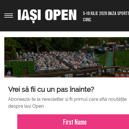
5-19 IULIE 2026 BAZA SPORT
CIRIC
Vrei să fii cu un pas înainte?
Abonează-te la newsletter și fii primul care află noutățile
JULY 23, 2026
despre Iași Open
Comunicat de presă – Iași Ope