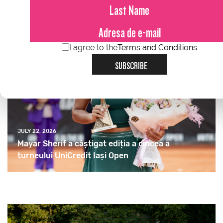
I agree to the
Terms and Conditions
SUBSCRIBE
JULY 22, 2026
Mayar Sherif a câștigat ediția a cincea a
turneului UniCredit Iași Open