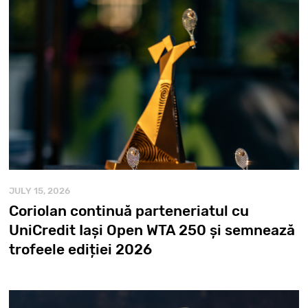
JULY 15, 2026
Coriolan continuă parteneriatul cu
UniCredit Iași Open WTA 250 și semnează
trofeele ediției 2026