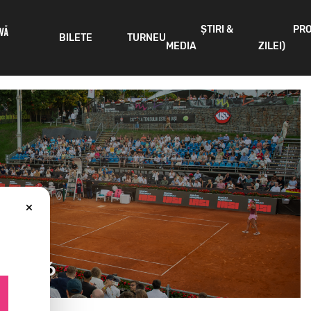
ȘTIRI &
PR
IVĂ
BILETE
TURNEU
MEDIA
ZILEI)
×
n 2026