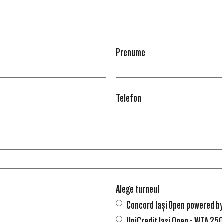
Prenume
Telefon
Alege turneul
Concord Iași Open powered b
UniCredit Iasi Open - WTA 25