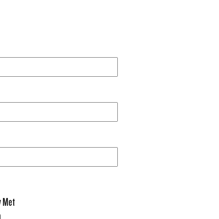
y Met
0