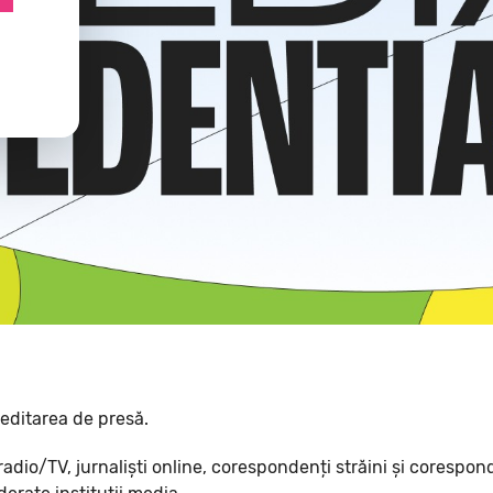
reditarea de presă.
radio/TV, jurnaliști online, corespondenți străini și corespond