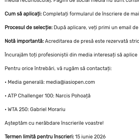
media recunoscute). Pagini de social media nu sunt consid
Cum să aplicați:
Completați formularul de înscriere de mai
Procesul de selecție:
După aplicare, veți primi un email de
Notă importantă:
Acreditarea de presă este rezervată stric
Încurajăm toți profesioniștii din media interesați să aplice
Pentru orice întrebări, vă rugăm să contactați:
•⁠ ⁠Media generală: media@iasiopen.com
•⁠ ⁠ATP Challenger 100: Narcis Pohoață
•⁠ ⁠WTA 250: Gabriel Morariu
Așteptăm cu nerăbdare înscrierile voastre!
Termen limită pentru înscrieri:
15 iunie 2026