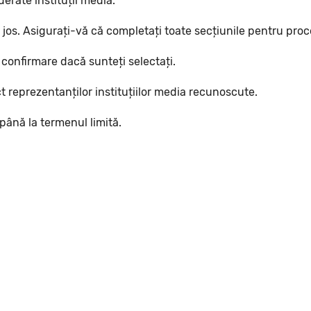
erate instituții media.
 jos. Asigurați-vă că completați toate secțiunile pentru pro
 confirmare dacă sunteți selectați.
t reprezentanților instituțiilor media recunoscute.
 până la termenul limită.