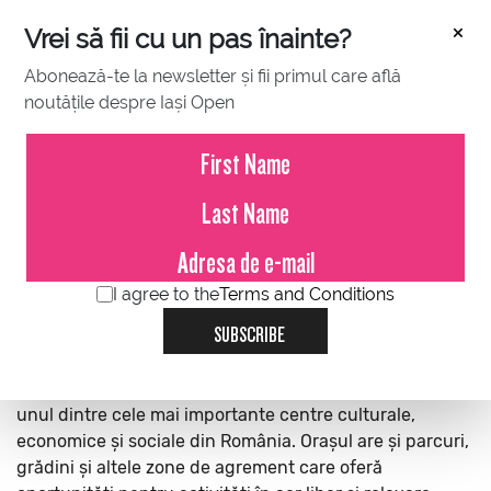
×
Vrei să fii cu un pas înainte?
Abonează-te la newsletter și fii primul care află
noutățile despre Iași Open
IASI
BAZA SPORTIVĂ
OSPITALITATE
DESPRE ORAȘ
Iași este un oraș situat în regiunea de nord-est a
I agree to the
Terms and Conditions
României. Este al doilea oraș ca mărime din țară și este
SUBSCRIBE
cunoscut pentru istoria sa bogată, moștenirea culturală
și excelența academică. Iași găzduiește mai multe
universități, muzee, teatre și biserici și este considerat
unul dintre cele mai importante centre culturale,
economice și sociale din România. Orașul are și parcuri,
grădini și altele zone de agrement care oferă