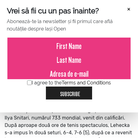
×
Vrei să fii cu un pas înainte?
Abonează-te la newsletter și fii primul care află
noutățile despre Iași Open
JULY 12, 2022
Favoritul principal merge mai
departe
I agree to the
Terms and Conditions
Cehul Jiri Lehecka, principalul favorit al turneului
SUBSCRIBE
Concord Iași Open, s-a calificat în turul 2, dar nu fără
emoții. Numărul 70 mondial a trebuit să se
întrebuințeze serios pentru a-l învinge pe moldoveanul
Ilya Snitari, numărul 733 mondial, venit din calificări.
După aproape două ore de tenis spectaculos, Lehecka
s-a impus în două seturi, 6-4, 7-6 (5), după ce a revenit