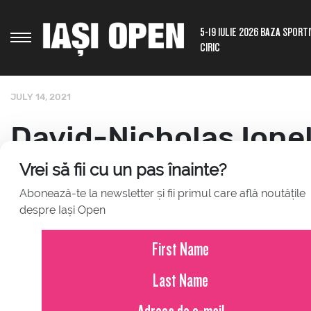
5-19 IULIE 2026 BAZA SPORT
CIRIC
JULY 14, 2021
David-Nicholas Ione
6-2, 3-6, 4-6 în tur
Vrei să fii cu un pas înainte?
Abonează-te la newsletter și fii primul care află noutățile
Iași Open 2021
despre Iași Open