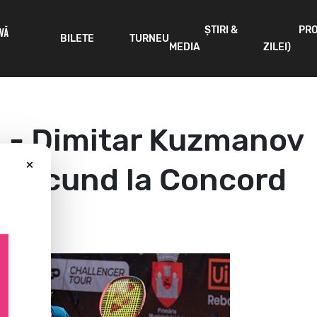
ȘTIRI &
PR
IVĂ
BILETE
TURNEU
MEDIA
ZILEI)
l - Dimitar Kuzmanov
×
ul secund la Concord