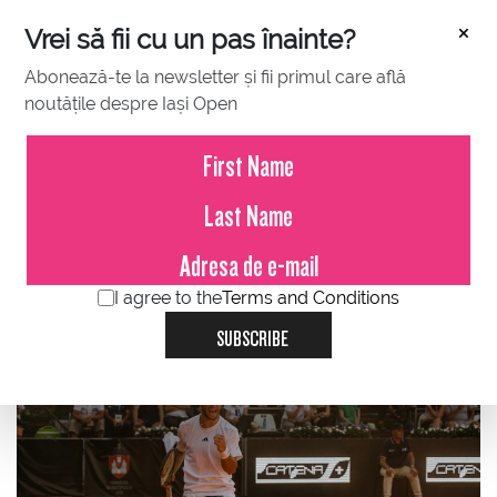
×
Vrei să fii cu un pas înainte?
Abonează-te la newsletter și fii primul care află
noutățile despre Iași Open
JULY 16, 2023
Al doilea finalist al ediției din
acest an este francezul Hugo
Gaston, locul 137 ATP, al șaselea
favorit 6
I agree to the
Terms and Conditions
SUBSCRIBE